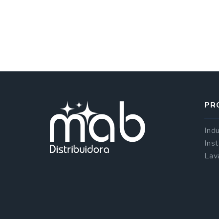
PR
Indu
Ins
Lav