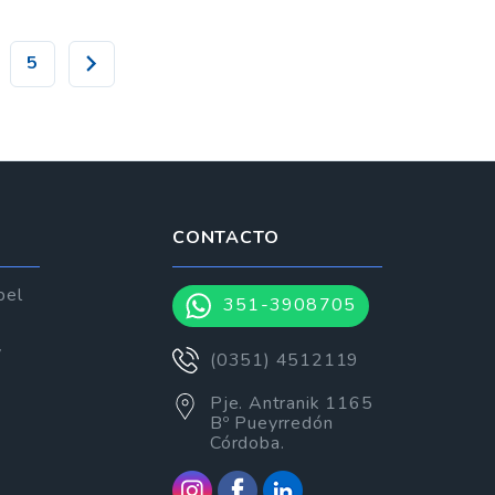
5
CONTACTO
pel
351-3908705
y
(0351) 4512119
Pje. Antranik 1165
Bº Pueyrredón
Córdoba.