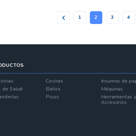
1
2
3
4
ODUCTOS
strias
Cocinas
Insumos de pa
t. de Salud
Baños
Máquinas
anderías
Pisos
Herramientas 
Accesorios